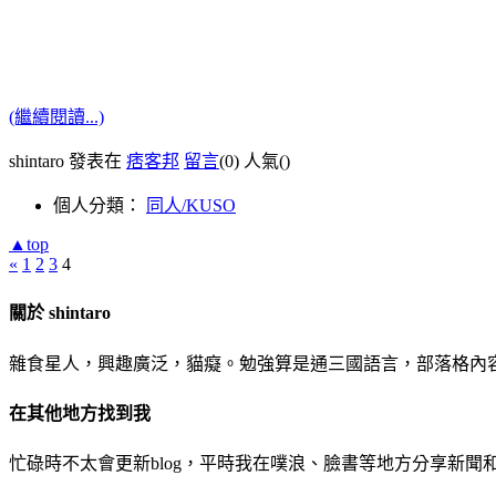
(繼續閱讀...)
shintaro 發表在
痞客邦
留言
(0)
人氣(
)
個人分類：
同人/KUSO
▲top
«
1
2
3
4
關於 shintaro
雜食星人，興趣廣泛，貓癡。勉強算是通三國語言，部落格內
在其他地方找到我
忙碌時不太會更新blog，平時我在噗浪、臉書等地方分享新