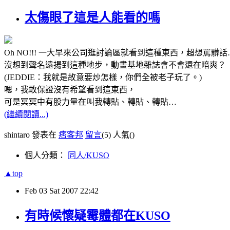
太傷眼了這是人能看的嗎
Oh NO!!! 一大早來公司逛討論區就看到這種東西，超想罵髒話
沒想到聲名遠揚到這種地步，動畫基地雜誌會不會還在暗爽？
(JEDDIE：我就是故意要炒怎樣，你們全被老子玩了。)
嗯，我敢保證沒有希望看到這東西，
可是冥冥中有股力量在叫我轉貼、轉貼、轉貼…
(繼續閱讀...)
shintaro 發表在
痞客邦
留言
(5)
人氣(
)
個人分類：
同人/KUSO
▲top
Feb
03
Sat
2007
22:42
有時候懷疑霉體都在KUSO