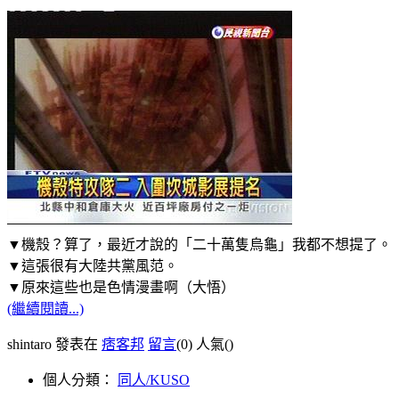
▼機殼？算了，最近才說的「二十萬隻烏龜」我都不想提了。
▼這張很有大陸共黨風范。
▼原來這些也是色情漫畫啊（大悟）
(繼續閱讀...)
shintaro 發表在
痞客邦
留言
(0)
人氣(
)
個人分類：
同人/KUSO