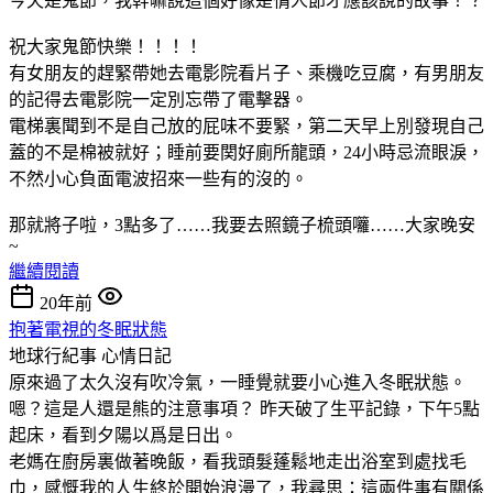
今天是鬼節，我幹嘛說這個好像是情人節才應該說的故事！？
祝大家鬼節快樂！！！！
有女朋友的趕緊帶她去電影院看片子、乘機吃豆腐，有男朋友
的記得去電影院一定別忘帶了電擊器。
電梯裏聞到不是自己放的屁味不要緊，第二天早上別發現自己
蓋的不是棉被就好；睡前要関好廁所龍頭，24小時忌流眼淚，
不然小心負面電波招來一些有的沒的。
那就將子啦，3點多了……我要去照鏡子梳頭囖……大家晚安
~
繼續閱讀
20年前
抱著電視的冬眠狀態
地球行紀事
心情日記
原來過了太久沒有吹冷氣，一睡覺就要小心進入冬眠狀態。
嗯？這是人還是熊的注意事項？ 昨天破了生平記錄，下午5點
起床，看到夕陽以爲是日出。
老媽在廚房裏做著晚飯，看我頭髮蓬鬆地走出浴室到處找毛
巾，感慨我的人生終於開始浪漫了，我尋思：這兩件事有關係