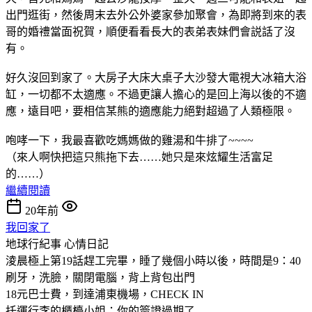
出門逛街，然後周末去外公外婆家參加聚會，為即將到來的表
哥的婚禮當面祝賀，順便看看長大的表弟表妹們會説話了沒
有。
好久沒回到家了。大房子大床大桌子大沙發大電視大冰箱大浴
缸，一切都不太適應。不過更讓人擔心的是回上海以後的不適
應，遠目吧，要相信某熊的適應能力絕對超過了人類極限。
咆哮一下，我最喜歡吃媽媽做的雞湯和牛排了~~~~
（來人啊快把這只熊拖下去……她只是來炫耀生活富足
的……）
繼續閱讀
20年前
我回家了
地球行紀事
心情日記
淩晨極上第19話趕工完畢，睡了幾個小時以後，時間是9：40
刷牙，洗臉，關閉電腦，背上背包出門
18元巴士費，到達浦東機場，CHECK IN
托運行李的櫃檯小姐：你的簽證過期了……