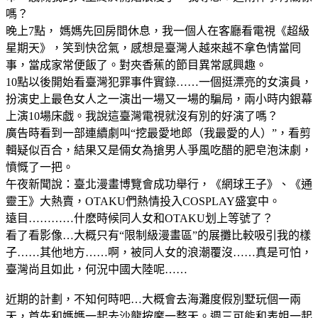
嗎？
晚上7點， 媽媽先回房間休息，我一個人在客廳看電視《超級
星期天》，笑到快岔氣，感想是臺灣人越來越不拿色情當囘
事，當成家常便飯了。對夾香蕉的節目異常感興趣。
10點以後開始看臺灣犯罪事件實錄……一個挺漂亮的女演員，
扮演史上最色女人之一演出一場又一場的騙局，兩小時内銀幕
上演10場床戯。我說這臺灣電視就沒有別的好演了嗎？
廣告時看到一部連續劇叫“挖最愛地郎（我最愛的人）”，看剪
輯疑似百合，結果又是倆女為搶男人爭風吃醋的肥皂泡沫劇，
憤慨了一把。
午夜新聞說：臺北漫畫博覽會成功舉行，《網球王子》、《通
靈王》大熱賣，OTAKU們熱情投入COSPLAY盛宴中。
遠目…………什麽時候同人女和OTAKU划上等號了？
看了看影像…大概只有“限制級漫畫區”的展攤比較吸引我的樣
子……其他地方……啊，被同人女的浪潮覆沒……真是可怕，
臺灣尚且如此，何況中國大陸呢……
近期的計劃，不知何時吧…大概會去海灘度假別墅玩個一兩
天，首先和媽媽一起去沙龍按摩一整天。週三可能和表姐一起