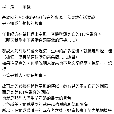
以上是……牢騷
基於KI的VOS還沒有Q傳完的夜晚，我突然有話要說
是不知爲何想起的故事
僅此紀念在希臘遇上空難，客機墜毀身亡的115名乘客。
（那天我剛走下香港直飛臺北的飛機……）
都說人死前眼前會閃過這一生中的許多回憶，就像走馬燈一樣
（抓狂一族有拿這個話題來惡搞……遠目）
如果這是真的，似乎説明人從來也不曾忘記經歷，總是牢牢記
得
不管是對人，還是對事。
故事裏的女孩在遭遇空難的時候，她看見的不是自己的回憶
而是其餘101名乘客的回憶
也就是那些人們生前看過的最美的景色
景色越美，她感受到的就是越強烈的哀傷和懊悔
所以，在她成爲唯一的幸存者之後，她拿起畫筆努力地把這些