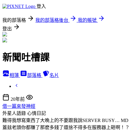
登入
我的部落格
我的部落格後台
我的帳號
登出
新聞吐槽課
相簿
部落格
名片
20年前
借一篇來發神經
外星人語錄
心情日記
難得我想寫東西了大晚上的不要跟我說SERVER BUSY… MD
蓋玆老頭你都賺了那麽多錢了還捨不得多在服務器上砸啊！？