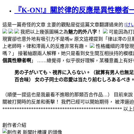
『K-ON!』關於律的反應是異性戀者
這是一篇奇怪的文章 主要的觀點是從這篇文章翻譯過來的
[け
我把以上幾張圖稱之為
魅力的外八字
！
可能因為打
現實卻也意外地有吸引力不是嗎w 原文這裡提到「律は澪の旦
上老師時，律和澪兩人的反應非常有趣。
性格纖細的澪發現
嗎？」 接著紬跟兩人解釋，她只是看到女生間互相扶持的模樣
個異性戀者啊
」 ……總覺得，似乎很好理解，某種意義上有好
男の子がいても、視界に入らない。（就算有男人也無足
百合味） 女の子同士の恋愛は当たり前むしろあるべき
（順便一提這也是我最看不進眼的那類百合作品…） 目前來說，
關被打開時的反差和衝擊！ 我們已經可以開始期待， 被澪逼
**************************************
創作者介紹