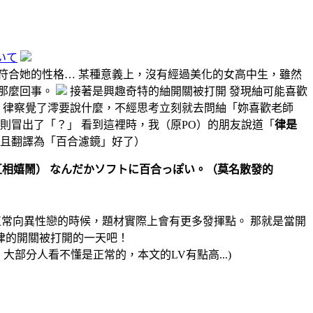
いて
符合她的性格… 某種意義上，沒有經過美化的女高中生，雖然
像那麼回事。
接著是興趣奇特的紬開關被打開 發現紬可能喜歡
，律察覺了澪要說什麼，不經思考立刻就去問紬「妳喜歡老師
則冒出了「？」 看到這裡時，我（原PO）的朋友說道「
律是
姑且翻譯為「百合濾鏡」好了）
相嬉鬧） なんだかソフトに百合っぽい。（莫名散發的
為正常向異性戀的時候，題材實際上會有更多發揮點。 那就是當開
待律的開關被打開的一天吧！
讀。 (噢，大部分人看不懂是正常的，本文的LV有點高...)