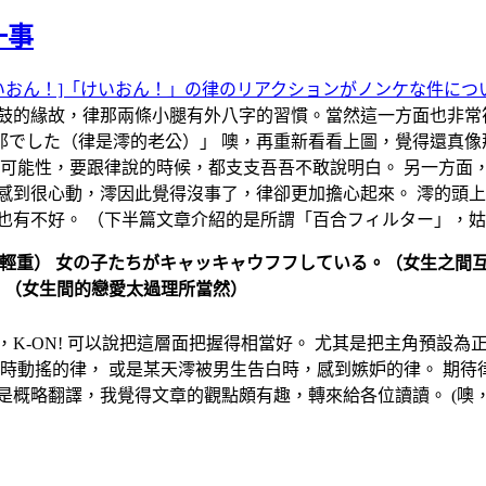
一事
いおん！]「けいおん！」の律のリアクションがノンケな件につ
鼓的緣故，律那兩條小腿有外八字的習慣。當然這一方面也非常
那でした（律是澪的老公）」 噢，再重新看看上圖，覺得還真
可能性，要跟律說的時候，都支支吾吾不敢說明白。 另一方面
感到很心動，澪因此覺得沒事了，律卻更加擔心起來。 澪的頭上
也有不好。 （下半篇文章介紹的是所謂「百合フィルター」，
輕重） 女の子たちがキャッキャウフフしている。（女生之間互
。（女生間的戀愛太過理所當然）
K-ON! 可以說把這層面把握得相當好。 尤其是把主角預設
迫時動搖的律， 或是某天澪被男生告白時，感到嫉妒的律。 期
************ 以上是概略翻譯，我覺得文章的觀點頗有趣，轉來給各位讀