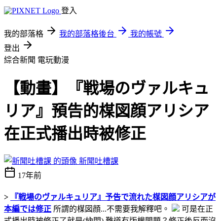
登入
我的部落格
我的部落格後台
我的帳號
登出
綜合新聞
電玩動漫
【動畫】『戦場のヴァルキュ
リア』預告的楳図顔アリシア
在正式播出時被修正
新聞吐槽課
17年前
>
『戦場のヴァルキュリア』予告で流れた楳図顔アリシアが
本編では修正
所謂的楳図顔...不需要我解釋吧。
可是在正
式播出時被修正了就是(納悶) 難道有版權問題？修正後反而沒