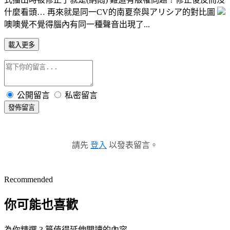
什麼看頭… 再來就是同一CV的南夏奈與アリシア的對比圖
噢噢覺不覺得腦內有同一種聲音出現了...
載入更多
公開留言
私密留言
發佈留言
請先
登入
以發表留言。
Recommended
你可能也喜歡
為你精選 3 篇值得延伸閱讀的內容