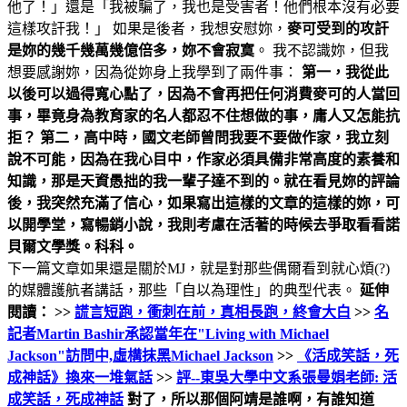
他了！」還是「我被騙了，我也是受害者！他們根本沒有必要
這樣攻訐我！」 如果是後者，我想安慰妳，
麥可受到的攻訐
是妳的幾千幾萬幾億倍多，妳不會寂寞
。 我不認識妳，但我
想要感謝妳，因為從妳身上我學到了兩件事：
第一，我從此
以後可以過得寬心點了，因為不會再把任何消費麥可的人當回
事，畢竟身為教育家的名人都忍不住想做的事，庸人又怎能抗
拒？ 第二，高中時，國文老師曾問我要不要做作家，我立刻
說不可能，因為在我心目中，作家必須具備非常高度的素養和
知識，那是天資愚拙的我一輩子達不到的。就在看見妳的評論
後，我突然充滿了信心，如果寫出這樣的文章的這樣的妳，可
以開學堂，寫暢銷小說，我則考慮在活著的時候去爭取看看諾
貝爾文學獎。科科。
下一篇文章如果還是關於MJ，就是對那些偶爾看到就心煩(?)
的媒體護航者講話，那些「自以為理性」的典型代表。
延伸
閱讀： >>
謊言短跑，衝刺在前，真相長跑，終會大白
>>
名
記者Martin Bashir承認當年在"Living with Michael
Jackson"訪問中,虛構抹黑Michael Jackson
>>
《活成笑話，死
成神話》換來一堆氣話
>>
評--東吳大學中文系張曼娟老師: 活
成笑話，死成神話
對了，所以那個阿靖是誰啊，有誰知道