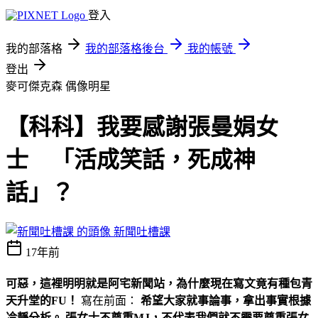
登入
我的部落格
我的部落格後台
我的帳號
登出
麥可傑克森
偶像明星
【科科】我要感謝張曼娟女
士 「活成笑話，死成神
話」？
新聞吐槽課
17年前
可惡，這裡明明就是阿宅新聞站，為什麼現在寫文竟有種包青
天升堂的FU！
寫在前面：
希望大家就事論事，拿出事實根據
冷靜分析。 張女士不尊重MJ，不代表我們就不需要尊重張女