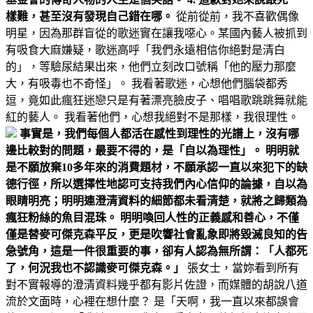
樣難，甚至沒有發現自己錯在哪。
從前從前，我不喜歡偶像
明星，因為那群盲從的歌迷實在讓我噁心。某國內藝人被抓到
有吸食大麻嫌疑，歌迷高呼「我們永遠相信你絕對是清白
的」，等驗尿結果出來，他們立刻改口號稱「他的壓力那麼
大，有吸毒也不奇怪」。 我看著歌迷，心想他們腦袋都秀
逗，竟如此瘋狂迷戀只是有著漂亮臉皮子、唱唱歌跳跳舞就能
紅的藝人。 我看著他們，心想我絕對不是那樣，我很理性。
事實是，我們每個人都活在感性到理性的光譜上，沒有哪
邊比較對的問題，最要不得的，是「自以為理性」。 明明就
是不願放棄10多年來的消費題材，不願承認一直以來犯下的缺
德行徑，所以選擇性地認可支持我們內心信仰的論據，自以為
眼睛明亮；明明連澄清資料的細節都未看清楚，就將之歸類為
瘋狂粉絲的魚目混珠。 明明喚回人性的正義感和善心，不僅
僅是替麥可傑克森平反，更是吹響社會亂象即將毀滅良知的告
急號角，這是一件很重要的事，卻有人認為無所謂：「人都死
了，何況我也不認識麥可傑克森。」
張女士，當妳看到所有
對不實報導的澄清資料幾乎都有影片佐證，而媒體的胡說八道
流於文面時，心裡在想什麼？ 是「天啊，我一直以來都誤會