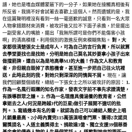
譜，她也是嗜血媒體蒙蔽下的一分子，如果她在接觸真相後有
所反省，我搞不好會試著去喜歡上這個人。然而遺憾的是，我
在這篇聲明裡沒有看到一絲一毫道歉的誠意，只看到一名大眾
人物拿錯題材來消費，被攻訐後又拉不下面子承擔，於是擺出
一副受害人的嘴臉，擺出「我無所謂可是你們不能傷害小孩
啊」的清高模樣，利用個別的激進反例來模糊焦點。
對，大
家都很清楚張女士是成年人，可為自己的言行負責，所以就算
去學堂要找也是找她，分明是她自己莫名其妙要拿小孩子出來
做擋箭牌，還自以為是地高舉MJ的大義！作為文人和教育
者，非但親自毀掉了表態機會，甚至進一步把自己往火坑裡
送，此時此刻的我，對她只剩深深的同情與不屑。
現在，讓
我們回顧整個過程，總結一下張女士之所以被攻訐的原因：
1.
作為一名風行遐邇的知名作家，發表文字前不事先求證清楚，
有誤導群眾之嫌。 2. 作為一名理應具備涵養的教育者，公然
拿逝去之人(何況是跨越3代的巨星)做引子展開不適切的批
判。 3. 寫過幾本有名的書，就認為自己可以總結人類史上唱
片銷量最高、2小時內賣完115萬張演唱會門票、獲得2次諾貝
爾獎提名、人道主義獎得主、捐款達3億、獨立支援39個慈善
基金會的傳奇人物的人生是個笑話。 4. 道歉對她來說跟死一