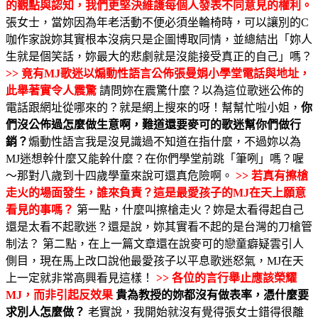
的觀點與認知，我們更堅決維護每個人發表不同意見的權利。
張女士，當妳因為年老活動不便必須坐輪椅時，可以讓別的C
咖作家說妳其實根本沒病只是企圖博取同情，並總結出「妳人
生就是個笑話，妳最大的悲劇就是沒能接受真正的自己」嗎？
>> 竟有MJ歌迷以煽動性語言公佈張曼娟小學堂電話與地址，
此舉著實令人震驚
請問妳在震驚什麼？以為這位歌迷公佈的
電話跟網址從哪來的？就是網上搜來的呀！幫幫忙啦小姐，
你
們沒公佈過怎麼做生意啊，難道還要麥可的歌迷幫你們做行
銷？
煽動性語言我是沒見識過不知道在指什麼，不過妳以為
MJ迷想幹什麼又能幹什麼？在你們學堂前跳「筆咧」嗎？喔
～那對八歲到十四歲學童來說可還真危險啊。
>> 若真有擦槍
走火的場面發生，誰來負責？這是最愛孩子的MJ在天上願意
看見的事嗎？
第一點，什麼叫擦槍走火？妳是太看得起自己
還是太看不起歌迷？還是說，妳其實看不起的是台灣的刀槍管
制法？ 第二點，在上一篇文章還在說麥可的戀童癖疑雲引人
側目，現在馬上改口說他最愛孩子以平息歌迷怒氣，MJ在天
上一定就非常高興看見這樣！
>> 各位的言行舉止應該榮耀
MJ，而非引起反效果
貴為教授的妳都沒有做表率，憑什麼要
求別人怎麼做？
老實說，我開始就沒有覺得張女士錯得很離