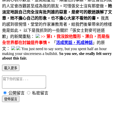
的人定會改觀甚至成為我的朋友。可惜張女士沒有那麼做，
她
淡定地說自己完全沒有批判誰的惡意，是麥可的歌迷誤解了文
章，她不擔心自己的形象，也不擔心大家不看她的書。
我真
的感到很惋惜，堂堂的作家兼教育者，給我們後輩帶來的榜樣
竟是如此。 以下是我抓到的一些關於「張女士對麥可迷道
歉」的新聞重點：
>> 第1，我沒說他整形、漂白，而是指
全世界都在討論這件事情。
「
活成笑話，死成神話
」的原
文：
You just need to say sorry, but you spent half an hour
making your sincereness a bullshit.
So you see, she really felt sorry
about this fair.
載入更多
公開留言
私密留言
發佈留言