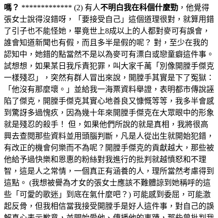
嗎？
************* (2) 有人
不明白我在科個什麼勁
，他覺得
張女士說得沒錯呀，「要接受自己」這個道理很對，就算用錯
了引子也不能怪她，畢竟世上8成以上的人都對麥可有誤會，
誰會知道新聞也有假，而且多半是假的呢？ 對，至少在我的
認知中，她錯的點當然不是以為麥可有漂白或戀童癖這件事。
試想想，如果某日我斥責犯罪，叫大家千萬「別像開膛手傑克
一樣殘忍」，突然有群人冒出來說，開膛手其實是下了冤獄：
「他沒有那麼壞。」並給我一海票資料舉證，表明都市傳說誣
陷了傑克，開膛手傑克其實心地善良又慷慨等等，我多半會感
到驚訝多過愧疚，因為幾十年來開膛手傑克在大眾眼中的形象
就是殘忍的殺手！ 但，如果他們所說的就是真相，我將很高
興去查閱那些資料並用頭腦判斷，凡是人從出生就開始犯錯，
有改正的機會何樂而不為呢？開膛手傑克的貢獻越大，那些被
他給予過快樂和恩惠的粉絲對我進行的批判就越憤怒和不理
智，這是人之常情，一個真正有涵養的人，理所當然考慮得到
這點。 (我想被譽為才女的張女士應該不難體諒到她稱呼的這
些「可愛的歌迷」到底在氣什麼吧？) 可能感到委屈，可能激
起反骨，但我相信當我接受開膛手是好人這件事，對自己的誤
解真心表示歉意，並開始愛他、傳播他的事蹟，那些曾批判我