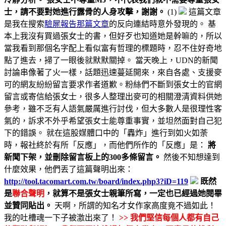
士，請不要對她進行露骨的人身攻擊，謝謝。
(1)
這篇文章
是我在搜索
驗屍報告那篇文章
的反向連結時意外發現的。 基
本上我沒有買過張女士的書，但好歹也知道她是幹嘛的，所以
當我看到那個名字配上看似富有哲理的標題時，忍不住好奇地
點了進去，掃了一眼後就默默關掉。 當天晚上，UDN的新聞
討論串像著了火一樣，話題迅速蔓延開來，來自各處、支援麥
可的網友紛紛留言要求作者道歉。粉絲們不斷到張女士的官網
留言或寄信給張女士，很多人整理出麥可的相關澄清資料供她
參考，雖不乏有人語氣嚴厲進行討伐，但大多數人是很理性客
氣的，訴求不外乎希望張女士能尊重事實，並坦然面對自己犯
下的錯誤。 就在這股媒體口中的「轟炸」進行到如火如荼
時，報社終於有所「反應」，而他們所作的「反應」是：
將
新聞下架，並刪除留言板上的300多條留言。
然後不知想達到
什麼效果，他們丟了這篇聲明出來：
http://tool.tacomart.com.tw/board/index.php3?iD=119
既然
是
聯合聲明
，就算不是張女士親筆所寫，一定也已經過她閱畢
並贊同貼出。
天啊，所謂的知名才女作家高度竟不過如此！
我的吐槽魂一下子被激出來了！
>> 我們堅信每個人都有自己