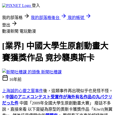
登入
我的部落格
我的部落格後台
我的帳號
登出
動漫新聞
電玩動漫
[業界] 中國大學生原創動畫大
賽獲獎作品 竟抄襲奧斯卡
新聞吐槽課
16年前
上海誠的心靈之窗事件
後，這類事件再出現似乎也見怪不怪。
>
中国のアニメコンテスト受賞作が海外有名作品の丸パクリ
だった件
中國「2009年全國大學生原創動畫大賽」 廢話不多
說，直接來看 以下是疑為原型的奧斯卡獲獎作品「Kiwi!(無翼