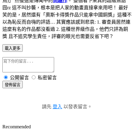
鳥)」 然後這是傳聞中的
問題作
。 整個看下來真的超級無語
囧rz 這不叫抄襲，根本是把人家的動畫直接拿來用吧！ 最好
笑的是，居然還有「奧斯卡得獎作品只能拿中國銅獎」這種不
以為恥反而自嗨的評語… 其實應該感到悲哀: 1. 審查員居然連
這麼有名的作品都沒看過 2. 這種世界級作品，他們只評為銅
獎 且不追究學生責任，評審的眼光也需要反省下吧？
載入更多
公開留言
私密留言
發佈留言
請先
登入
以發表留言。
Recommended