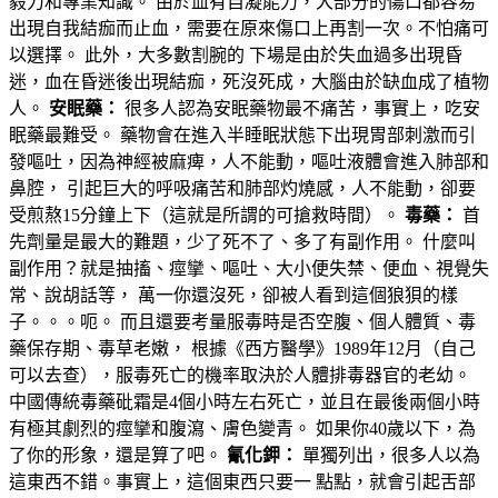
毅力和專業知識。 由於血有自凝能力，大部分的傷口都容易
出現自我結痂而止血，需要在原來傷口上再割一次。不怕痛可
以選擇。 此外，大多數割腕的 下場是由於失血過多出現昏
迷，血在昏迷後出現結痂，死沒死成，大腦由於缺血成了植物
人。
安眠藥：
很多人認為安眠藥物最不痛苦，事實上，吃安
眠藥最難受。 藥物會在進入半睡眠狀態下出現胃部刺激而引
發嘔吐，因為神經被麻痺，人不能動，嘔吐液體會進入肺部和
鼻腔， 引起巨大的呼吸痛苦和肺部灼燒感，人不能動，卻要
受煎熬15分鐘上下（這就是所謂的可搶救時間）。
毒藥：
首
先劑量是最大的難題，少了死不了、多了有副作用。 什麼叫
副作用？就是抽搐、痙攣、嘔吐、大小便失禁、便血、視覺失
常、說胡話等， 萬一你還沒死，卻被人看到這個狼狽的樣
子。。。呃。 而且還要考量服毒時是否空腹、個人體質、毒
藥保存期、毒草老嫩， 根據《西方醫學》1989年12月（自己
可以去查），服毒死亡的機率取決於人體排毒器官的老幼。
中國傳統毒藥砒霜是4個小時左右死亡，並且在最後兩個小時
有極其劇烈的痙攣和腹瀉、膚色變青。 如果你40歲以下，為
了你的形象，還是算了吧。
氰化鉀：
單獨列出，很多人以為
這東西不錯。事實上，這個東西只要一 點點，就會引起舌部