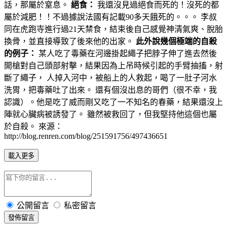
話，那屬於窒息。
絕食：
我還沒見過絕食而死的！沒死的都
屬於減肥！！不過據說法國有記載90多天餓死的。。。 李叔
同在虎跑寺進行過21天禁食，結束後自己感覺神清氣爽、脫胎
換骨，並直接導致了後來他的出家。
此外說幾個極端的自殺
的例子：
某人吃了毒藥在河邊掛起繩子把脖子伸了進去然後
開槍對自己頭部射擊，結果因為上吊時候引起的手臂抽搐，射
斷了繩子， 人掉入河中，被船上的人救起，喝了一肚子河水
洗胃，把毒藥吐了出來。 還有個沒出息的哥們（很不幸，我
認識）。他是吃了威而剛又吃了一不知名的春藥，結果還沒上
陣就心臟病被誘發了。 雖然被救回了，但我堅持他這個也屬
於自殺。 來源：
http://blog.renren.com/blog/251591756/497436651
載入更多
公開留言
私密留言
發佈留言