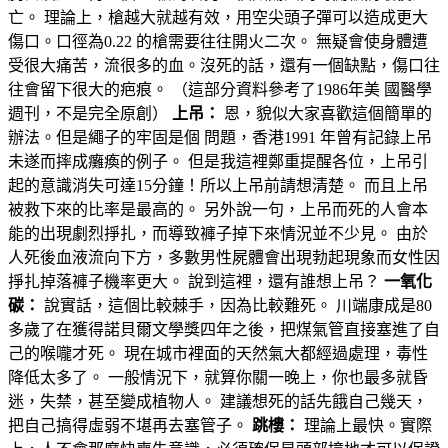
亡。 理論上，槍越大就越有效，用空尖頭子彈可以造成更大
傷口。口徑為0.22 的槍需要往往開火二次。 無疑會使身體遭
受很大痛苦，流很多的血。沒死的話，還有一個缺點，傷口往
往會留下很大的疤痕。 （這部分資料參考了1986年美 國醫學
週刊，不是完全原創）
上吊：
恩，貌似大家喜歡這個簡單的
辦法。但是繩子的牢固是個 問題，香港1991 年曾有記錄上吊
未遂而摔成癱瘓的例子。 但是我這裡鄭重提醒各位，上吊引
起的意識消失可達15分鐘！所以上吊前請想清楚。 而且上吊
被救下來的比率是最高的。 另外說一句，上吊而死的人會本
能的出現劇烈掙扎，而導致褲子掉下來情況並不少見。 由於
人死後血液流向下方，多數男性屍體會出現勃起現象而女性因
掙扎掉落褲子機率更大。 說到這裡，還有誰想上吊？
一氧化
碳：
說實話，這個比較棘手，因為比較難死。 川端康成是80
多歲了在獲得諾貝爾文學獎四年之後，把煤氣管直接塞進了自
己的喉嚨才死。 現在城市裡面的天然氣大都經過處理，毒性
降低太多了。 一般情況下，就算你關一晚上，你也最多就昏
迷，失禁，甚至變成植物人。 建議想死的話先餓自己幾天，
把自己搞得虛弱不堪再去塞管子。
跳樓：
理論上最快。實際