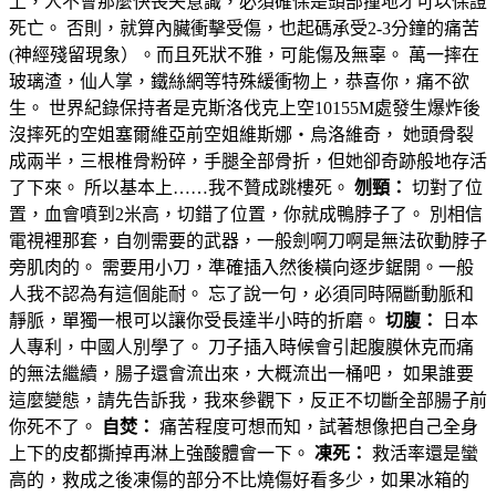
上，人不會那麼快喪失意識，必須確保是頭部撞地才可以保證
死亡。 否則，就算內臟衝擊受傷，也起碼承受2-3分鐘的痛苦
(神經殘留現象）。而且死狀不雅，可能傷及無辜。 萬一摔在
玻璃渣，仙人掌，鐵絲網等特殊緩衝物上，恭喜你，痛不欲
生。 世界紀錄保持者是克斯洛伐克上空10155M處發生爆炸後
沒摔死的空姐塞爾維亞前空姐維斯娜‧烏洛維奇， 她頭骨裂
成兩半，三根椎骨粉碎，手腿全部骨折，但她卻奇跡般地存活
了下來。 所以基本上……我不贊成跳樓死。
刎頸：
切對了位
置，血會噴到2米高，切錯了位置，你就成鴨脖子了。 別相信
電視裡那套，自刎需要的武器，一般劍啊刀啊是無法砍動脖子
旁肌肉的。 需要用小刀，準確插入然後橫向逐步鋸開。一般
人我不認為有這個能耐。 忘了說一句，必須同時隔斷動脈和
靜脈，單獨一根可以讓你受長達半小時的折磨。
切腹：
日本
人專利，中國人別學了。 刀子插入時候會引起腹膜休克而痛
的無法繼續，腸子還會流出來，大概流出一桶吧， 如果誰要
這麼變態，請先告訴我，我來參觀下，反正不切斷全部腸子前
你死不了。
自焚：
痛苦程度可想而知，試著想像把自己全身
上下的皮都撕掉再淋上強酸體會一下。
凍死：
救活率還是蠻
高的，救成之後凍傷的部分不比燒傷好看多少，如果冰箱的