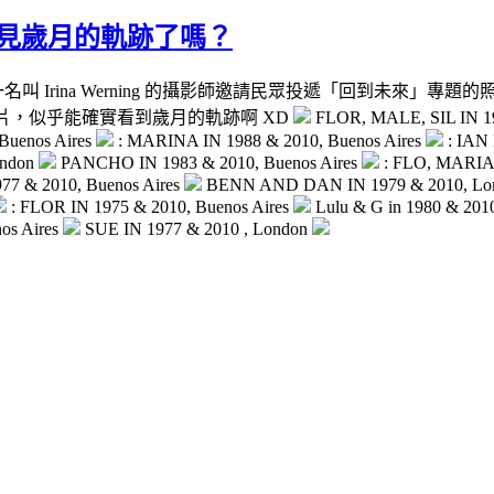
... 看見歲月的軌跡了嗎？
/back-to-the-future/ 外國一名叫 Irina Werning 的攝影師
照片，似乎能確實看到歲月的軌跡啊 XD
FLOR, MALE, SIL IN 1
Buenos Aires
: MARINA IN 1988 & 2010, Buenos Aires
: IAN 
ondon
PANCHO IN 1983 & 2010, Buenos Aires
: FLO, MARIA
7 & 2010, Buenos Aires
BENN AND DAN IN 1979 & 2010, Lo
: FLOR IN 1975 & 2010, Buenos Aires
Lulu & G in 1980 & 201
nos Aires
SUE IN 1977 & 2010 , London