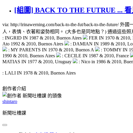
[組圖] BACK TO THE FUTRUE 
via: http://irinawerning.com/back-to-the-fut
人，表情、衣著和姿勢相同。 (大多也是同地點？) 通過這些
: INGRID IN 1987 & 2010, Buenos Aires
FER IN 1970 & 2010, 
Ato 1992 & 2010, Buenos Aires
: DAMIAN IN 1989 & 2010, L
: MY PARENTS IN 1970 & 2010, Buenos A
: TOMMY IN 197
1990 & 2010, Buenos Aires
: CECILE IN 1987 & 2010, France
MATIAS IN 1977 & 2010, Uruguay
: Nico in 1986 & 2010, Bue
: LALI IN 1978 & 2010, Buenos Aires
創作者介紹
shintaro
新聞吐槽課