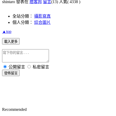
shintaro 發表在
痞客邦
留言
(13)
人氣(
4338
)
全站分類：
攝影寫真
個人分類：
綜合圖片
▲top
載入更多
公開留言
私密留言
發佈留言
Recommended