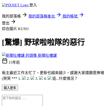
登入
我的部落格
我的部落格後台
我的帳號
登出
綜合圖片
KUSO
[驚爆] 野球啦啦隊的惡行
新聞吐槽課
15年前
板主最近工作太忙了，更新也越來越少，感謝大家還願意捧場
(哭哭 *** 1.
2.
3.
4.
這...什麼情況？
載入更多