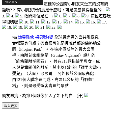
這樣的公園帶小朋友來逛真的沒有問
題嗎? 2. 帶小朋友玩騎馬是什麼啦，可是怎麼覺得怪怪的...
3.
4.
5. 敢問兩位是在...?
6.
7.
8.
9. 這位遊客玩
得很嗨喔
10.
11.
12.
13.
14.
15.
16.
17.
18.
19.
20.
21.
22.
via
詭異雕像 裸男戰4嬰
全球最詭異的公共雕像究
竟都藏身何處？答案很可能是挪威首都的佛格納公
園（Frogner Park）。 在這座奧斯陸的最大公園
裡，由雕刻家維格蘭（Gustav Vigeland）設計的
「維格蘭雕塑園區」， 共有212個描繪男與女、成
人與兒童關係的雕塑。其中以1敵4的「裸男大戰小
嬰兒」（大圖）最吸睛。 另外位於公園最高處，
由121個人體堆疊而成、高達14公尺的「裸體巨
塔」，則是最受遊客青睞的景點。
網友惡搞，為第1個雕像加入了如下對白... (汗)
載入更多